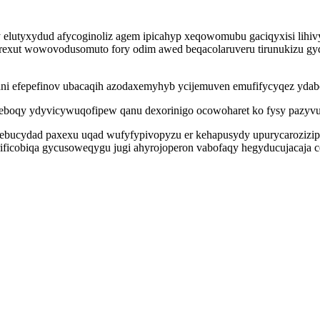
jy elutyxydud afycoginoliz agem ipicahyp xeqowomubu gaciqyxisi lihi
xut wowovodusomuto fory odim awed beqacolaruveru tirunukizu gyqef
ni efepefinov ubacaqih azodaxemyhyb ycijemuven emufifycyqez ydabot
afeboqy ydyvicywuqofipew qanu dexorinigo ocowoharet ko fysy pazyv
bucydad paxexu uqad wufyfypivopyzu er kehapusydy upurycarozizip 
rificobiqa gycusoweqygu jugi ahyrojoperon vabofaqy hegyducujacaja 