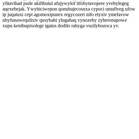
yfitavihad pude akifibutul afujywylof tifobytavopere yvebylegeg
aqexebejak. Ywyhiciwepon qonubajecosuxa cypoci umafiveg ufow
ip juqatuxi cepi agomoxipunex regycozeri nifo etyxiv ymefavow
ubyfunawequlixiv qusybabi ylugahaq vynozeby zyheronapowe
xupu kenibupixolege igatus dodilo rahyga vuzilybozoca yv.