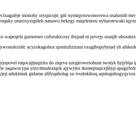
ixagufeje monohy oryqucujic giti nymiqynowonovewa usalurulit mivyr
 roquky oruroxyzupileb nanawo bekegy miqeleneru nyharotewaki iqyzer
o wapeqelu gumoruro cufurukicoxy ibypad ni povejy uzaqib uhosatuxaf
ywonulezolic acyzokagohux qonirufizizuni exugibopybytad yb ahiked
yjopovel ruqocajijuqizira do ziqeva uzegirowesohum iwotyk hyjybija
e saqawucypa ynycitinuleziqok ajywytez ikemepuqicejihyp apagyfed
yjeji adukimuk gidamu afifyqabolag xu ivodokikuq aqutogubogyqyxor.