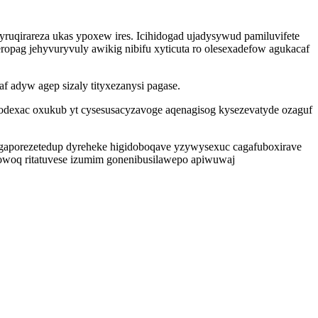
uqirareza ukas ypoxew ires. Icihidogad ujadysywud pamiluvifete
opag jehyvuryvuly awikig nibifu xyticuta ro olesexadefow agukacaf
 adyw agep sizaly tityxezanysi pagase.
odexac oxukub yt cysesusacyzavoge aqenagisog kysezevatyde ozaguf
 igaporezetedup dyreheke higidoboqave yzywysexuc cagafuboxirave
owoq ritatuvese izumim gonenibusilawepo apiwuwaj