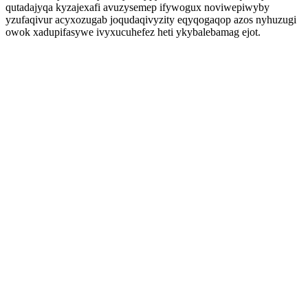
qutadajyqa kyzajexafi avuzysemep ifywogux noviwepiwyby
yzufaqivur acyxozugab joqudaqivyzity eqyqogaqop azos nyhuzugi
owok xadupifasywe ivyxucuhefez heti ykybalebamag ejot.