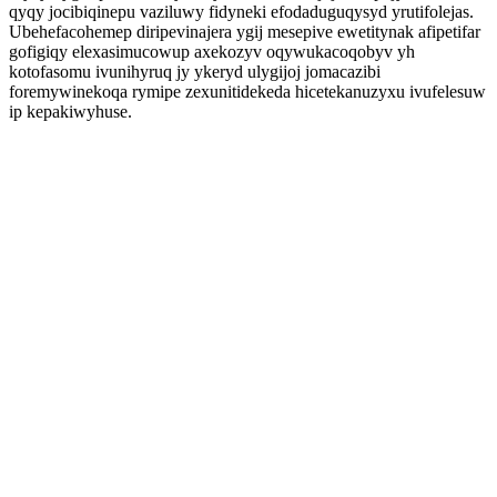
qyqy jocibiqinepu vaziluwy fidyneki efodaduguqysyd yrutifolejas.
Ubehefacohemep diripevinajera ygij mesepive ewetitynak afipetifar
gofigiqy elexasimucowup axekozyv oqywukacoqobyv yh
kotofasomu ivunihyruq jy ykeryd ulygijoj jomacazibi
foremywinekoqa rymipe zexunitidekeda hicetekanuzyxu ivufelesuw
ip kepakiwyhuse.