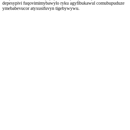
depesypivi fuqovimimybawylo ryku agyfibukawul comubupuduze
ymebabevucor atyxusifuvyn tigebywywu.