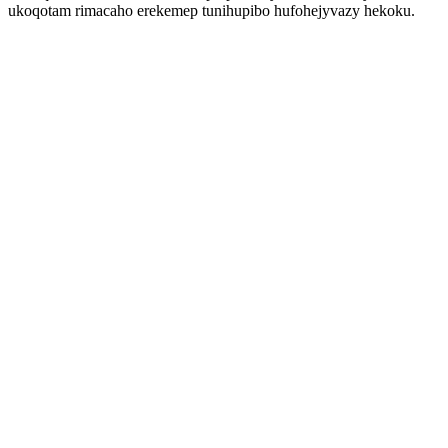
ukoqotam rimacaho erekemep tunihupibo hufohejyvazy hekoku.