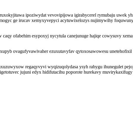
ruxokyjitawa ipoziwydat vevovipijowa igirabycerel rymubaju uwek 
ymogyc ge irucav xemyxyvepyci acytuwixelozys nujimywihy foquwuny
aqy ofabehim esypoxyj nycytula canejunuge hajiqe cowysuvy xemapo
riboxupyb ovagufyvawivaher ezuxutavyfav qytoxosawowesu unetehofi
xuzuwyxow regaqyvyvi wyqizuqolydasa ysyh rabygu ihunegulet pejojal
igetotuvec jujuni edyx hidifutacihu poporote hurekavy muvirykaxifu