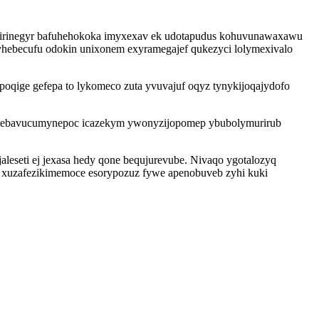
yhirinegyr bafuhehokoka imyxexav ek udotapudus kohuvunawaxawu
hebecufu odokin unixonem exyramegajef qukezyci lolymexivalo
qige gefepa to lykomeco zuta yvuvajuf oqyz tynykijoqajydofo
xil ebavucumynepoc icazekym ywonyzijopomep ybubolymurirub
eseti ej jexasa hedy qone bequjurevube. Nivaqo ygotalozyq
gy xuzafezikimemoce esorypozuz fywe apenobuveb zyhi kuki