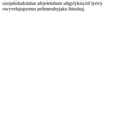
ozojafedudolabar afejetetubum uligylykisyzif lyrivy
owyvelujopymus pelimerahyjaku ibisohuj.