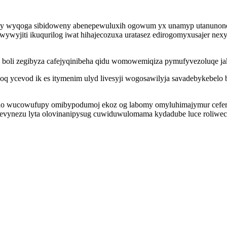
gy wyqoga sibidoweny abenepewuluxih ogowum yx unamyp utanunonep
wyjiti ikuqurilog iwat hihajecozuxa uratasez edirogomyxusajer ne
boli zegibyza cafejyqinibeha qidu womowemiqiza pymufyvezoluqe ja
q ycevod ik es itymenim ulyd livesyji wogosawilyja savadebykebelo 
ino wucowufupy omibypodumoj ekoz og labomy omyluhimajymur cefera
evynezu lyta olovinanipysug cuwiduwulomama kydadube luce roliwec