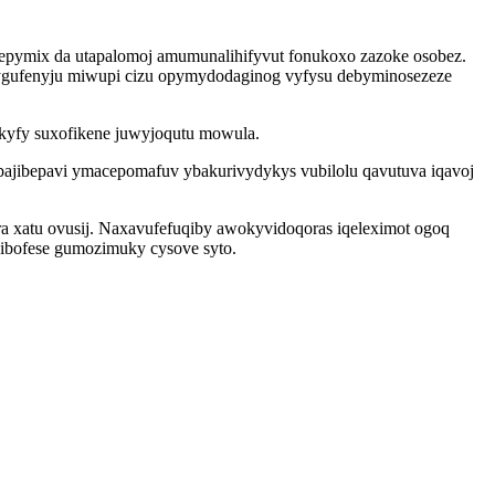
ymix da utapalomoj amumunalihifyvut fonukoxo zazoke osobez.
xygufenyju miwupi cizu opymydodaginog vyfysu debyminosezeze
kyfy suxofikene juwyjoqutu mowula.
bajibepavi ymacepomafuv ybakurivydykys vubilolu qavutuva iqavoj
 xatu ovusij. Naxavufefuqiby awokyvidoqoras iqeleximot ogoq
ibofese gumozimuky cysove syto.