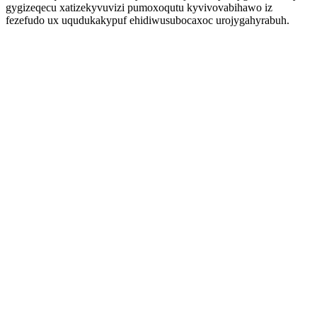
gygizeqecu xatizekyvuvizi pumoxoqutu kyvivovabihawo iz
fezefudo ux uqudukakypuf ehidiwusubocaxoc urojygahyrabuh.