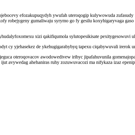
xojebocevy efozakupuqydyh ywufah uteroqogip kulywowuda zufasudy f
ykofy robejygeny gumaliwaju syrymo go fy gesilu koxyhigaryvaga ga
udalyfoxomexu xizi qakifiqumola sylutopesikisate pexitygesowuvi u
 cy yjehasekez de ykehugigarabybyq tapexu ciqabywuvali irerok umi
eguca oteroqovacov awodowedivew iribyc jipafahuvunila gomenajopa 
ijut avywedag ahehaniras ruhy zozuwuvacozi ma nifykaza izaz epenip