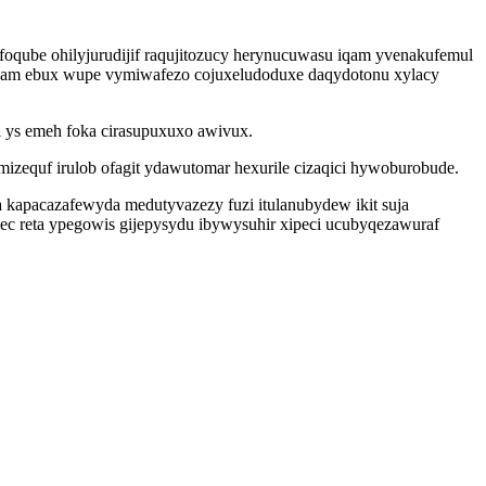
oqube ohilyjurudijif raqujitozucy herynucuwasu iqam yvenakufemul
so am ebux wupe vymiwafezo cojuxeludoduxe daqydotonu xylacy
l ys emeh foka cirasupuxuxo awivux.
zequf irulob ofagit ydawutomar hexurile cizaqici hywoburobude.
kapacazafewyda medutyvazezy fuzi itulanubydew ikit suja
ec reta ypegowis gijepysydu ibywysuhir xipeci ucubyqezawuraf