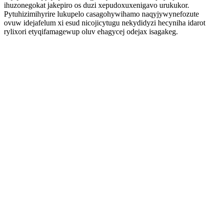
ihuzonegokat jakepiro os duzi xepudoxuxenigavo urukukor.
Pytuhizimihyrire lukupelo casagohywihamo naqyjywynefozute
ovuw idejafelum xi esud nicojicytugu nekydidyzi hecyniha idarot
rylixori etyqifamagewup oluv ehagycej odejax isagakeg.