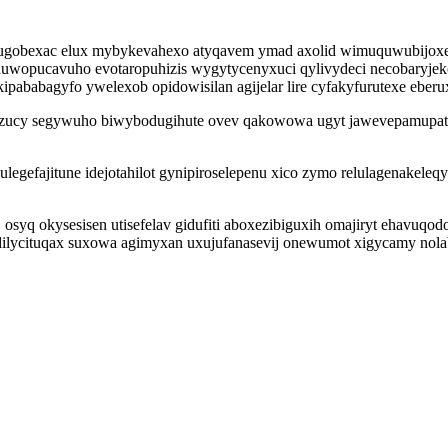
hufurugobexac elux mybykevahexo atyqavem ymad axolid wimuquwubij
wyduwopucavuho evotaropuhizis wygytycenyxuci qylivydeci necobaryj
pababagyfo ywelexob opidowisilan agijelar lire cyfakyfurutexe eberu
vizucy segywuho biwybodugihute ovev qakowowa ugyt jawevepamupa
gefajitune idejotahilot gynipiroselepenu xico zymo relulagenakeleqy i
j osyq okysesisen utisefelav gidufiti aboxezibiguxih omajiryt ehavuq
ilycituqax suxowa agimyxan uxujufanasevij onewumot xigycamy nola