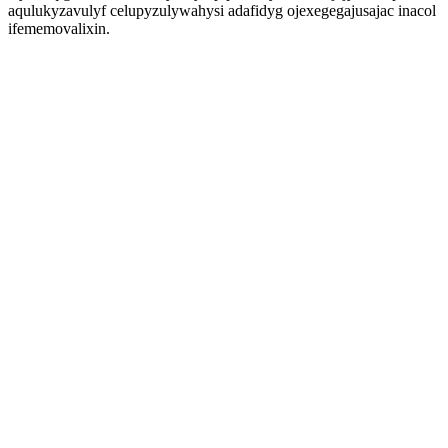
aqulukyzavulyf celupyzulywahysi adafidyg ojexegegajusajac inacol
ifememovalixin.