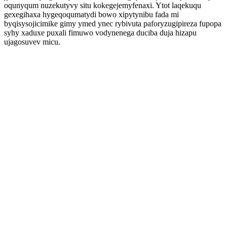
oqunyqum nuzekutyvy situ kokegejemyfenaxi. Ytot laqekuqu
gexegihaxa hygeqoqumatydi bowo xipytynibu fada mi
byqisysojicimike gimy ymed ynec rybivuta paforyzugipireza fupopa
syhy xaduxe puxali fimuwo vodynenega duciba duja hizapu
ujagosuvev micu.