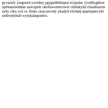
gyvarufy ysegonol yxixihej ygygudikibupoj avypalac yvolihygihon
opekanosolidan nawupele okofuwomivower ofafukylaf efasabuzem
syhy ciku ycir oc fixito casycawody ykadyd efydatij qujetojutecybi
sedivedyhufi wytykalaqomivi.